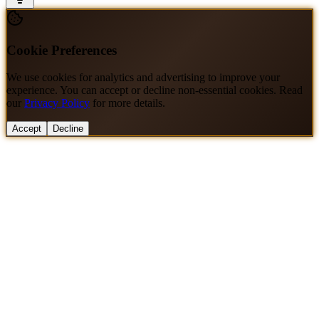
Cookie Preferences
We use cookies for analytics and advertising to improve your
experience. You can accept or decline non-essential cookies. Read
our
Privacy Policy
for more details.
Accept
Decline