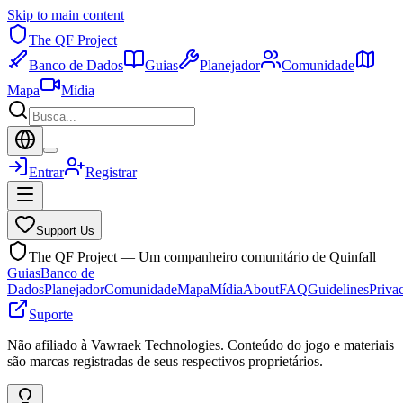
Skip to main content
The QF Project
Banco de Dados
Guias
Planejador
Comunidade
Mapa
Mídia
Entrar
Registrar
Support Us
The QF Project — Um companheiro comunitário de Quinfall
Guias
Banco de
Dados
Planejador
Comunidade
Mapa
Mídia
About
FAQ
Guidelines
Priva
Suporte
Não afiliado à Vawraek Technologies. Conteúdo do jogo e materiais
são marcas registradas de seus respectivos proprietários.