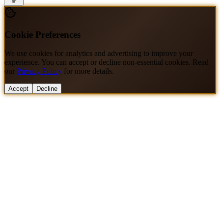
Cookie Preferences
We use cookies for analytics and advertising to improve your
experience. You can accept or decline non-essential cookies. Read
our
Privacy Policy
for more details.
Accept
Decline