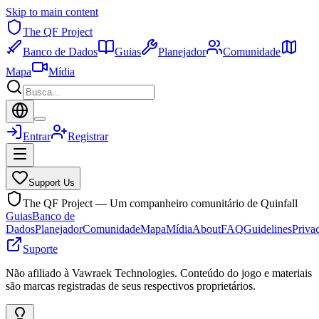
Skip to main content
The QF Project
Banco de Dados
Guias
Planejador
Comunidade
Mapa
Mídia
Entrar
Registrar
Support Us
The QF Project — Um companheiro comunitário de Quinfall
Guias
Banco de
Dados
Planejador
Comunidade
Mapa
Mídia
About
FAQ
Guidelines
Priva
Suporte
Não afiliado à Vawraek Technologies. Conteúdo do jogo e materiais
são marcas registradas de seus respectivos proprietários.