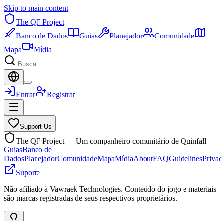
Skip to main content
The QF Project
Banco de Dados
Guias
Planejador
Comunidade
Mapa
Mídia
Entrar
Registrar
Support Us
The QF Project — Um companheiro comunitário de Quinfall
Guias
Banco de
Dados
Planejador
Comunidade
Mapa
Mídia
About
FAQ
Guidelines
Priva
Suporte
Não afiliado à Vawraek Technologies. Conteúdo do jogo e materiais
são marcas registradas de seus respectivos proprietários.