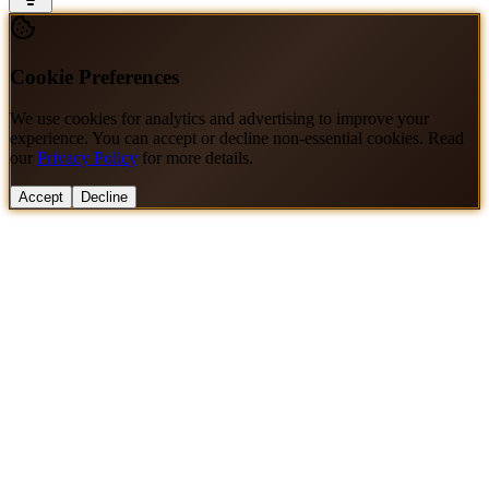
Cookie Preferences
We use cookies for analytics and advertising to improve your
experience. You can accept or decline non-essential cookies. Read
our
Privacy Policy
for more details.
Accept
Decline