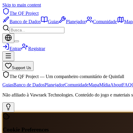
Skip to main content
The QF Project
Banco de Dados
Guias
Planejador
Comunidade
Map
Entrar
Registrar
Support Us
The QF Project — Um companheiro comunitário de Quinfall
Guias
Banco de Dados
Planejador
Comunidade
Mapa
Mídia
About
FAQ
Não afiliado à Vawraek Technologies. Conteúdo do jogo e materiais sã
Cookie Preferences