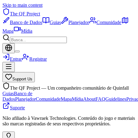
Skip to main content
The QF Project
Banco de Dados
Guias
Planejador
Comunidade
Mapa
Mídia
Entrar
Registrar
Support Us
The QF Project — Um companheiro comunitário de Quinfall
Guias
Banco de
Dados
Planejador
Comunidade
Mapa
Mídia
About
FAQ
Guidelines
Priva
Suporte
Não afiliado à Vawraek Technologies. Conteúdo do jogo e materiais
são marcas registradas de seus respectivos proprietários.