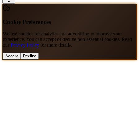
Cookie Preferences
We use cookies for analytics and advertising to improve your
experience. You can accept or decline non-essential cookies. Read
our
Privacy Policy
for more details.
Accept
Decline