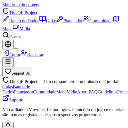
Skip to main content
The QF Project
Banco de Dados
Guias
Planejador
Comunidade
Mapa
Mídia
Entrar
Registrar
Support Us
The QF Project — Um companheiro comunitário de Quinfall
Guias
Banco de
Dados
Planejador
Comunidade
Mapa
Mídia
About
FAQ
Guidelines
Priva
Suporte
Não afiliado à Vawraek Technologies. Conteúdo do jogo e materiais
são marcas registradas de seus respectivos proprietários.