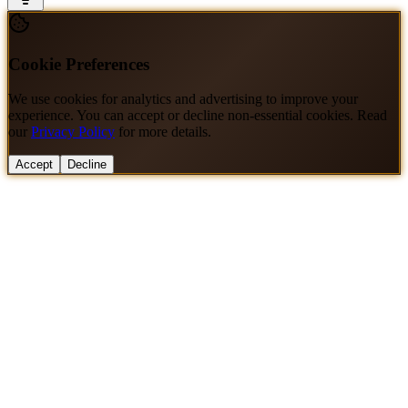
Cookie Preferences
We use cookies for analytics and advertising to improve your
experience. You can accept or decline non-essential cookies. Read
our
Privacy Policy
for more details.
Accept
Decline