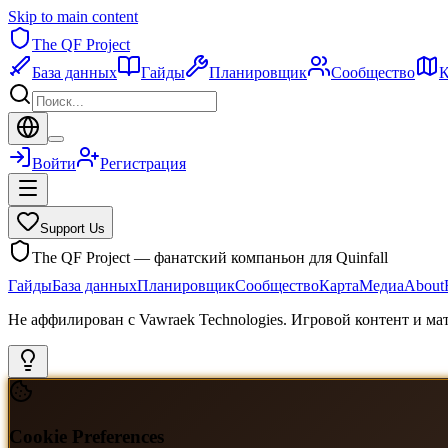
Skip to main content
The QF Project
База данных
Гайды
Планировщик
Сообщество
К
Войти
Регистрация
Support Us
The QF Project — фанатский компаньон для Quinfall
Гайды
База данных
Планировщик
Сообщество
Карта
Медиа
About
Не аффилирован с Vawraek Technologies. Игровой контент и м
Cookie Preferences