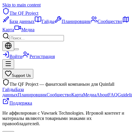
Skip to main content
The QF Project
База данных
Гайды
Планировщик
Сообщество
Карта
Медиа
Войти
Регистрация
Support Us
The QF Project — фанатский компаньон для Quinfall
Гайды
База
данных
Планировщик
Сообщество
Карта
Медиа
About
FAQ
Guideli
Поддержка
Не аффилирован с Vawraek Technologies. Игровой контент и
материалы являются товарными знаками их
правообладателей.