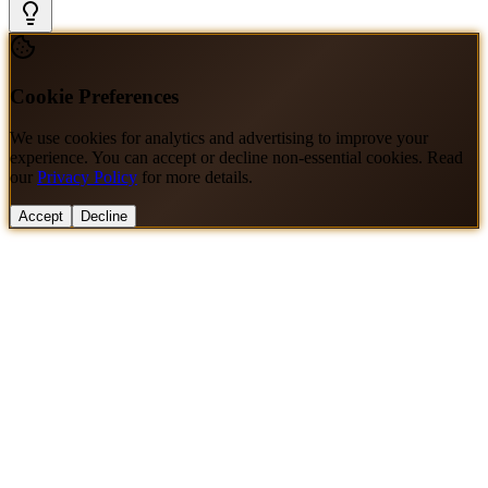
Cookie Preferences
We use cookies for analytics and advertising to improve your
experience. You can accept or decline non-essential cookies. Read
our
Privacy Policy
for more details.
Accept
Decline