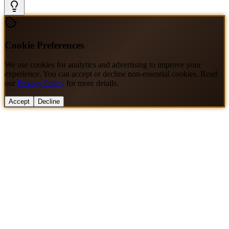
Cookie Preferences
We use cookies for analytics and advertising to improve your
experience. You can accept or decline non-essential cookies. Read
our
Privacy Policy
for more details.
Accept
Decline