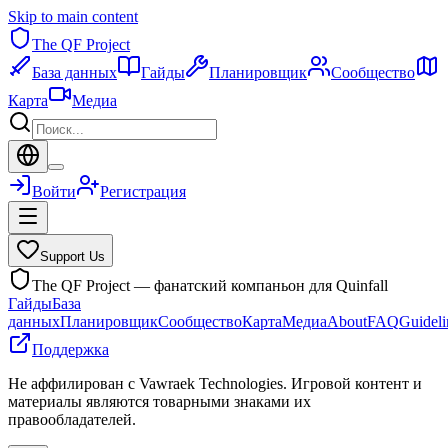
Skip to main content
The QF Project
База данных
Гайды
Планировщик
Сообщество
Карта
Медиа
Войти
Регистрация
Support Us
The QF Project — фанатский компаньон для Quinfall
Гайды
База
данных
Планировщик
Сообщество
Карта
Медиа
About
FAQ
Guideli
Поддержка
Не аффилирован с Vawraek Technologies. Игровой контент и
материалы являются товарными знаками их
правообладателей.