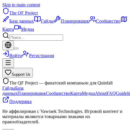
Skip to main content
The QF Project
База данных
Гайды
Планировщик
Сообщество
Карта
Медиа
Войти
Регистрация
Support Us
The QF Project — фанатский компаньон для Quinfall
Гайды
База
данных
Планировщик
Сообщество
Карта
Медиа
About
FAQ
Guideli
Поддержка
Не аффилирован с Vawraek Technologies. Игровой контент и
материалы являются товарными знаками их
правообладателей.