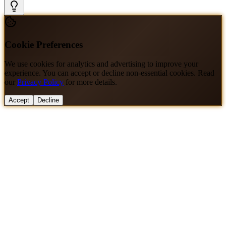
Cookie Preferences
We use cookies for analytics and advertising to improve your
experience. You can accept or decline non-essential cookies. Read
our
Privacy Policy
for more details.
Accept
Decline