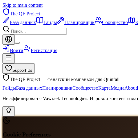
Skip to main content
The QF Project
База данных
Гайды
Планировщик
Сообщество
К
Войти
Регистрация
Support Us
The QF Project — фанатский компаньон для Quinfall
Гайды
База данных
Планировщик
Сообщество
Карта
Медиа
About
Не аффилирован с Vawraek Technologies. Игровой контент и м
Cookie Preferences