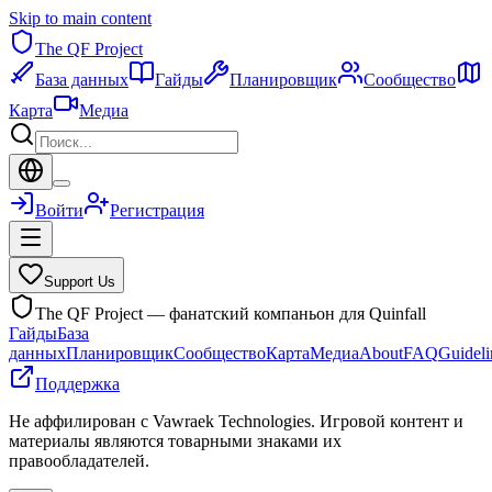
Skip to main content
The QF Project
База данных
Гайды
Планировщик
Сообщество
Карта
Медиа
Войти
Регистрация
Support Us
The QF Project — фанатский компаньон для Quinfall
Гайды
База
данных
Планировщик
Сообщество
Карта
Медиа
About
FAQ
Guideli
Поддержка
Не аффилирован с Vawraek Technologies. Игровой контент и
материалы являются товарными знаками их
правообладателей.