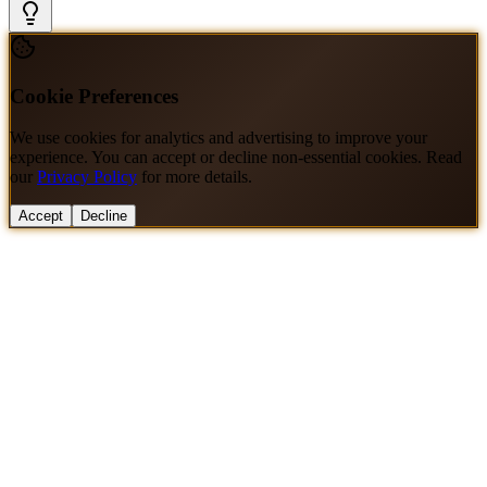
Cookie Preferences
We use cookies for analytics and advertising to improve your
experience. You can accept or decline non-essential cookies. Read
our
Privacy Policy
for more details.
Accept
Decline