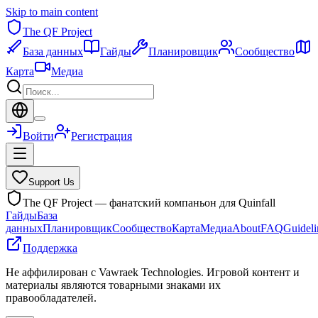
Skip to main content
The QF Project
База данных
Гайды
Планировщик
Сообщество
Карта
Медиа
Войти
Регистрация
Support Us
The QF Project — фанатский компаньон для Quinfall
Гайды
База
данных
Планировщик
Сообщество
Карта
Медиа
About
FAQ
Guideli
Поддержка
Не аффилирован с Vawraek Technologies. Игровой контент и
материалы являются товарными знаками их
правообладателей.