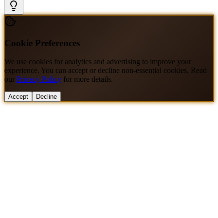
Cookie Preferences
We use cookies for analytics and advertising to improve your
experience. You can accept or decline non-essential cookies. Read
our
Privacy Policy
for more details.
Accept
Decline