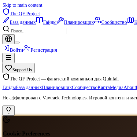
Skip to main content
The QF Project
База данных
Гайды
Планировщик
Сообщество
К
Войти
Регистрация
Support Us
The QF Project — фанатский компаньон для Quinfall
Гайды
База данных
Планировщик
Сообщество
Карта
Медиа
About
Не аффилирован с Vawraek Technologies. Игровой контент и м
Cookie Preferences