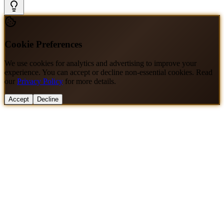
Cookie Preferences
We use cookies for analytics and advertising to improve your
experience. You can accept or decline non-essential cookies. Read
our
Privacy Policy
for more details.
Accept
Decline