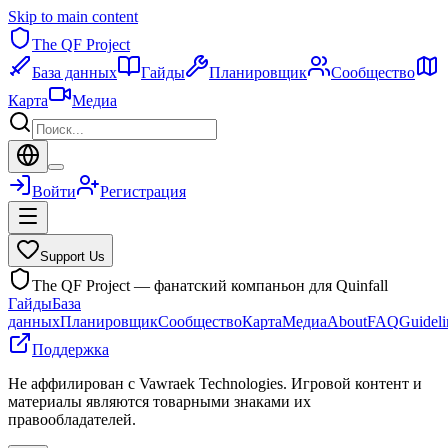
Skip to main content
The QF Project
База данных
Гайды
Планировщик
Сообщество
Карта
Медиа
Войти
Регистрация
Support Us
The QF Project — фанатский компаньон для Quinfall
Гайды
База
данных
Планировщик
Сообщество
Карта
Медиа
About
FAQ
Guideli
Поддержка
Не аффилирован с Vawraek Technologies. Игровой контент и
материалы являются товарными знаками их
правообладателей.