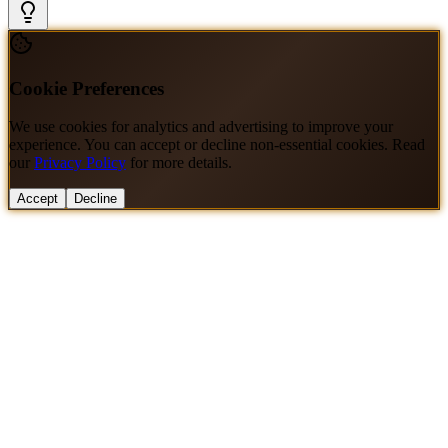
Cookie Preferences
We use cookies for analytics and advertising to improve your
experience. You can accept or decline non-essential cookies. Read
our
Privacy Policy
for more details.
Accept
Decline