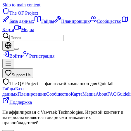
Skip to main content
The QF Project
База данных
Гайды
Планировщик
Сообщество
Карта
Медиа
Войти
Регистрация
Support Us
The QF Project — фанатский компаньон для Quinfall
Гайды
База
данных
Планировщик
Сообщество
Карта
Медиа
About
FAQ
Guideli
Поддержка
Не аффилирован с Vawraek Technologies. Игровой контент и
материалы являются товарными знаками их
правообладателей.