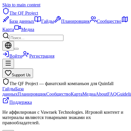
Skip to main content
The QF Project
База данных
Гайды
Планировщик
Сообщество
Карта
Медиа
Войти
Регистрация
Support Us
The QF Project — фанатский компаньон для Quinfall
Гайды
База
данных
Планировщик
Сообщество
Карта
Медиа
About
FAQ
Guideli
Поддержка
Не аффилирован с Vawraek Technologies. Игровой контент и
материалы являются товарными знаками их
правообладателей.