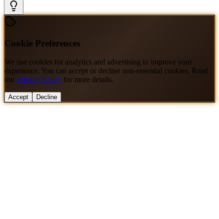
Cookie Preferences
We use cookies for analytics and advertising to improve your
experience. You can accept or decline non-essential cookies. Read
our
Privacy Policy
for more details.
Accept
Decline