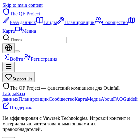
Skip to main content
The QF Project
База данных
Гайды
Планировщик
Сообщество
Карта
Медиа
Войти
Регистрация
Support Us
The QF Project — фанатский компаньон для Quinfall
Гайды
База
данных
Планировщик
Сообщество
Карта
Медиа
About
FAQ
Guideli
Поддержка
Не аффилирован с Vawraek Technologies. Игровой контент и
материалы являются товарными знаками их
правообладателей.