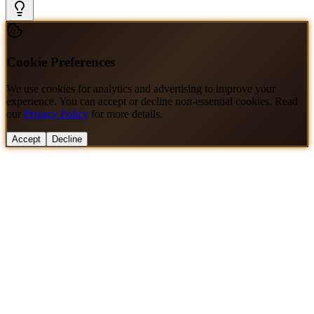
Cookie Preferences
We use cookies for analytics and advertising to improve your
experience. You can accept or decline non-essential cookies. Read
our
Privacy Policy
for more details.
Accept
Decline