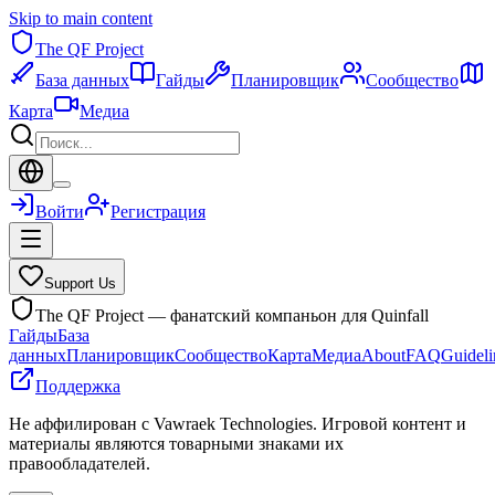
Skip to main content
The QF Project
База данных
Гайды
Планировщик
Сообщество
Карта
Медиа
Войти
Регистрация
Support Us
The QF Project — фанатский компаньон для Quinfall
Гайды
База
данных
Планировщик
Сообщество
Карта
Медиа
About
FAQ
Guideli
Поддержка
Не аффилирован с Vawraek Technologies. Игровой контент и
материалы являются товарными знаками их
правообладателей.