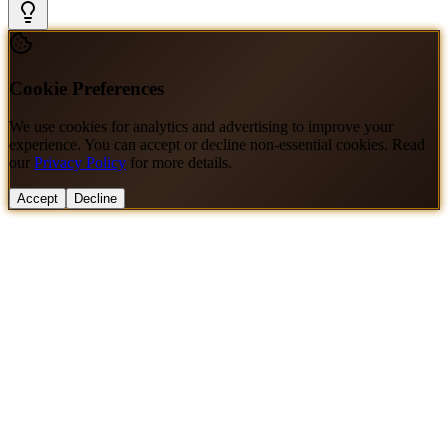
Cookie Preferences
We use cookies for analytics and advertising to improve your
experience. You can accept or decline non-essential cookies. Read
our
Privacy Policy
for more details.
Accept
Decline