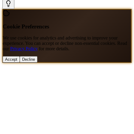
Cookie Preferences
We use cookies for analytics and advertising to improve your
experience. You can accept or decline non-essential cookies. Read
our
Privacy Policy
for more details.
Accept
Decline