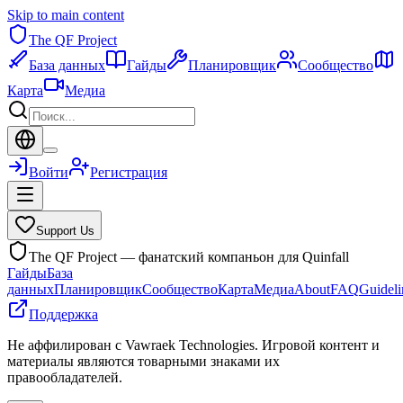
Skip to main content
The QF Project
База данных
Гайды
Планировщик
Сообщество
Карта
Медиа
Войти
Регистрация
Support Us
The QF Project — фанатский компаньон для Quinfall
Гайды
База
данных
Планировщик
Сообщество
Карта
Медиа
About
FAQ
Guideli
Поддержка
Не аффилирован с Vawraek Technologies. Игровой контент и
материалы являются товарными знаками их
правообладателей.