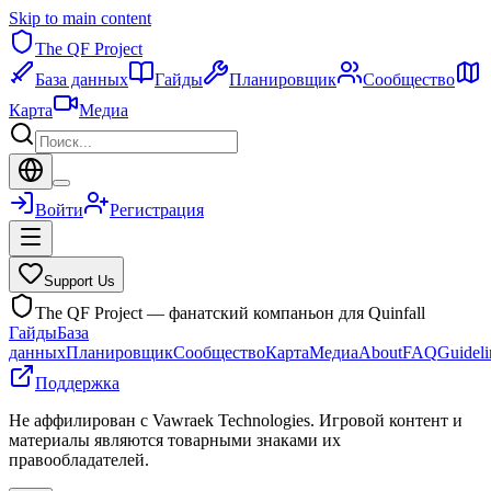
Skip to main content
The QF Project
База данных
Гайды
Планировщик
Сообщество
Карта
Медиа
Войти
Регистрация
Support Us
The QF Project — фанатский компаньон для Quinfall
Гайды
База
данных
Планировщик
Сообщество
Карта
Медиа
About
FAQ
Guideli
Поддержка
Не аффилирован с Vawraek Technologies. Игровой контент и
материалы являются товарными знаками их
правообладателей.