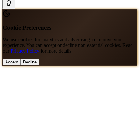
Cookie Preferences
We use cookies for analytics and advertising to improve your
experience. You can accept or decline non-essential cookies. Read
our
Privacy Policy
for more details.
Accept
Decline