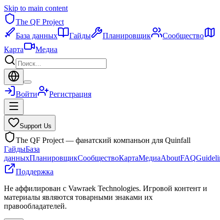
Skip to main content
The QF Project
База данных
Гайды
Планировщик
Сообщество
Карта
Медиа
Войти
Регистрация
Support Us
The QF Project — фанатский компаньон для Quinfall
Гайды
База
данных
Планировщик
Сообщество
Карта
Медиа
About
FAQ
Guideli
Поддержка
Не аффилирован с Vawraek Technologies. Игровой контент и
материалы являются товарными знаками их
правообладателей.