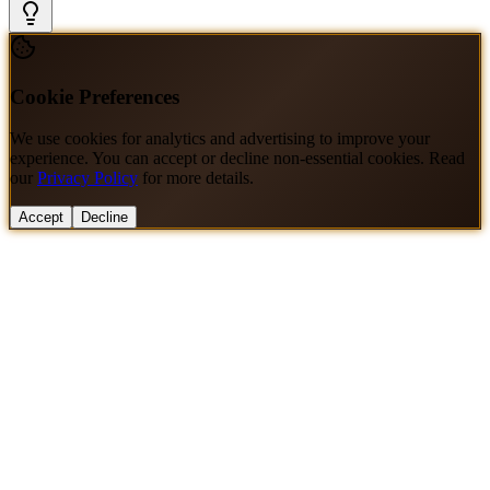
Cookie Preferences
We use cookies for analytics and advertising to improve your
experience. You can accept or decline non-essential cookies. Read
our
Privacy Policy
for more details.
Accept
Decline