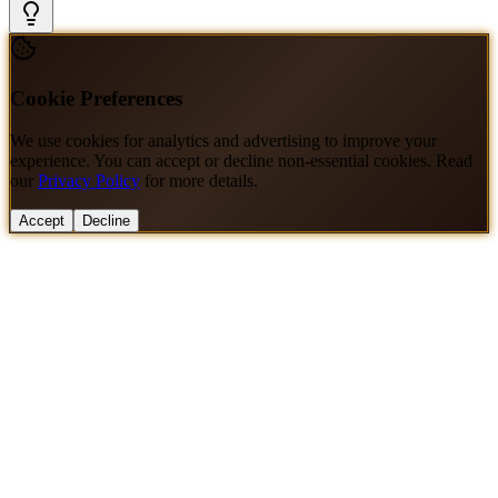
Cookie Preferences
We use cookies for analytics and advertising to improve your
experience. You can accept or decline non-essential cookies. Read
our
Privacy Policy
for more details.
Accept
Decline