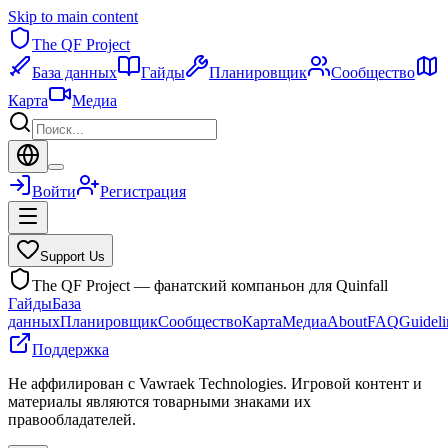
Skip to main content
The QF Project
База данных
Гайды
Планировщик
Сообщество
Карта
Медиа
Войти
Регистрация
Support Us
The QF Project — фанатский компаньон для Quinfall
Гайды
База
данных
Планировщик
Сообщество
Карта
Медиа
About
FAQ
Guideli
Поддержка
Не аффилирован с Vawraek Technologies. Игровой контент и
материалы являются товарными знаками их
правообладателей.