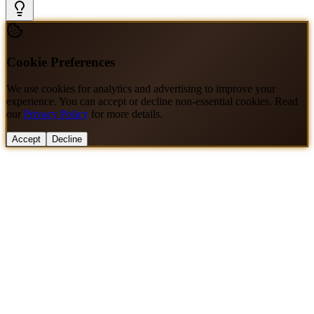
Cookie Preferences
We use cookies for analytics and advertising to improve your
experience. You can accept or decline non-essential cookies. Read
our
Privacy Policy
for more details.
Accept
Decline