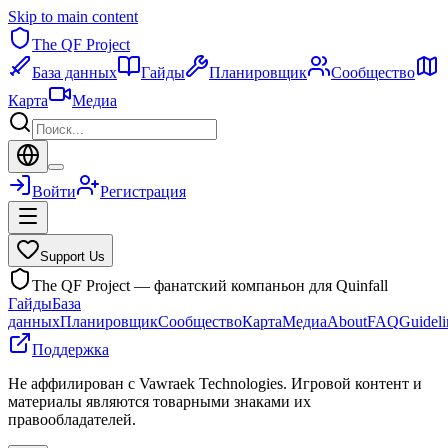
Skip to main content
The QF Project
База данных
Гайды
Планировщик
Сообщество
Карта
Медиа
Войти
Регистрация
Support Us
The QF Project — фанатский компаньон для Quinfall
Гайды
База
данных
Планировщик
Сообщество
Карта
Медиа
About
FAQ
Guideli
Поддержка
Не аффилирован с Vawraek Technologies. Игровой контент и
материалы являются товарными знаками их
правообладателей.