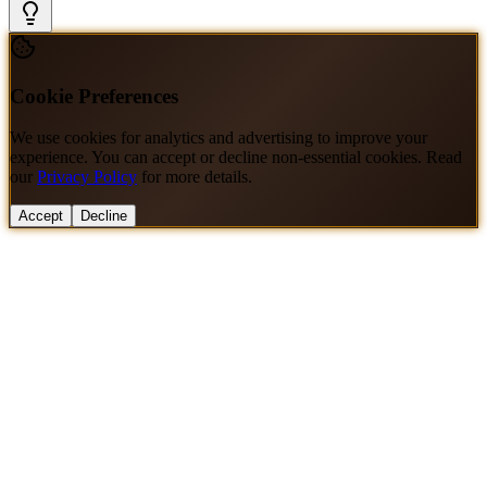
Cookie Preferences
We use cookies for analytics and advertising to improve your
experience. You can accept or decline non-essential cookies. Read
our
Privacy Policy
for more details.
Accept
Decline