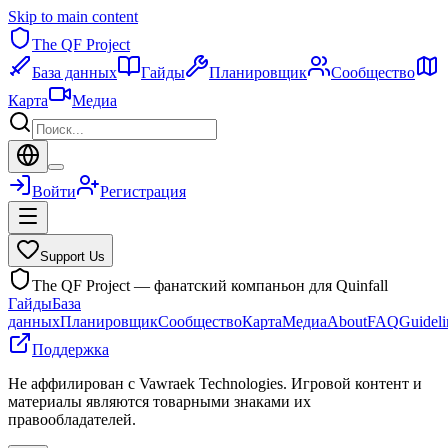
Skip to main content
The QF Project
База данных
Гайды
Планировщик
Сообщество
Карта
Медиа
Войти
Регистрация
Support Us
The QF Project — фанатский компаньон для Quinfall
Гайды
База
данных
Планировщик
Сообщество
Карта
Медиа
About
FAQ
Guideli
Поддержка
Не аффилирован с Vawraek Technologies. Игровой контент и
материалы являются товарными знаками их
правообладателей.