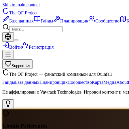
Skip to main content
The QF Project
База данных
Гайды
Планировщик
Сообщество
К
Войти
Регистрация
Support Us
The QF Project — фанатский компаньон для Quinfall
Гайды
База данных
Планировщик
Сообщество
Карта
Медиа
About
Не аффилирован с Vawraek Technologies. Игровой контент и м
Cookie Preferences