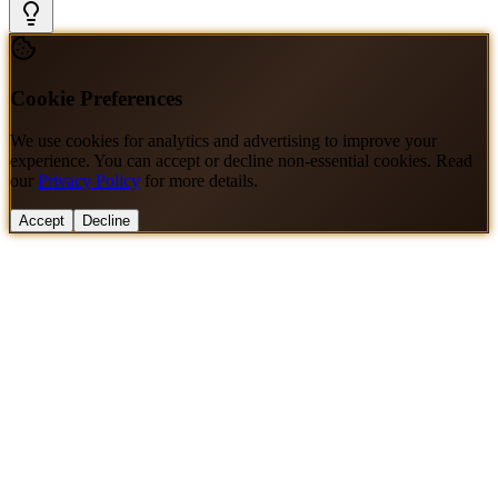
Cookie Preferences
We use cookies for analytics and advertising to improve your
experience. You can accept or decline non-essential cookies. Read
our
Privacy Policy
for more details.
Accept
Decline