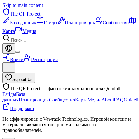
Skip to main content
The QF Project
База данных
Гайды
Планировщик
Сообщество
Карта
Медиа
Войти
Регистрация
Support Us
The QF Project — фанатский компаньон для Quinfall
Гайды
База
данных
Планировщик
Сообщество
Карта
Медиа
About
FAQ
Guideli
Поддержка
Не аффилирован с Vawraek Technologies. Игровой контент и
материалы являются товарными знаками их
правообладателей.