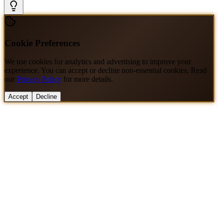
Cookie Preferences
We use cookies for analytics and advertising to improve your
experience. You can accept or decline non-essential cookies. Read
our
Privacy Policy
for more details.
Accept
Decline