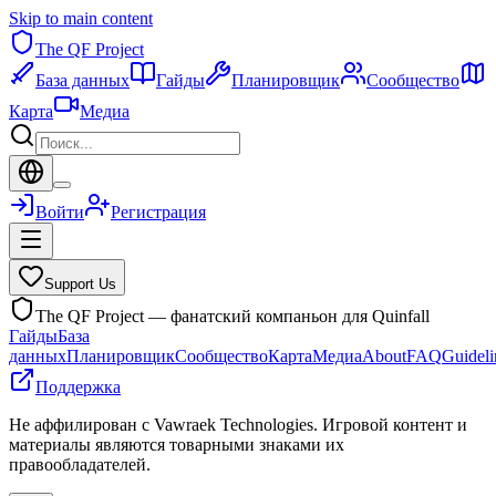
Skip to main content
The QF Project
База данных
Гайды
Планировщик
Сообщество
Карта
Медиа
Войти
Регистрация
Support Us
The QF Project — фанатский компаньон для Quinfall
Гайды
База
данных
Планировщик
Сообщество
Карта
Медиа
About
FAQ
Guideli
Поддержка
Не аффилирован с Vawraek Technologies. Игровой контент и
материалы являются товарными знаками их
правообладателей.