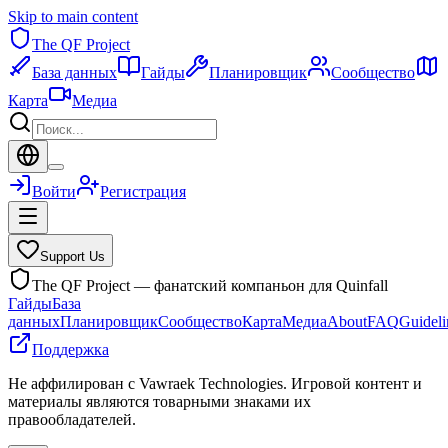
Skip to main content
The QF Project
База данных
Гайды
Планировщик
Сообщество
Карта
Медиа
Войти
Регистрация
Support Us
The QF Project — фанатский компаньон для Quinfall
Гайды
База
данных
Планировщик
Сообщество
Карта
Медиа
About
FAQ
Guideli
Поддержка
Не аффилирован с Vawraek Technologies. Игровой контент и
материалы являются товарными знаками их
правообладателей.