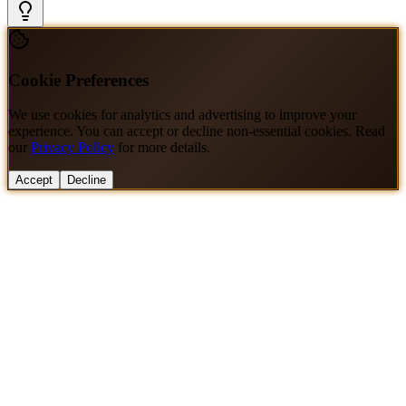
Cookie Preferences
We use cookies for analytics and advertising to improve your
experience. You can accept or decline non-essential cookies. Read
our
Privacy Policy
for more details.
Accept
Decline