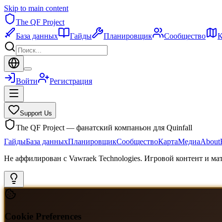
Skip to main content
The QF Project
База данных
Гайды
Планировщик
Сообщество
К
Войти
Регистрация
Support Us
The QF Project — фанатский компаньон для Quinfall
Гайды
База данных
Планировщик
Сообщество
Карта
Медиа
About
Не аффилирован с Vawraek Technologies. Игровой контент и м
Cookie Preferences