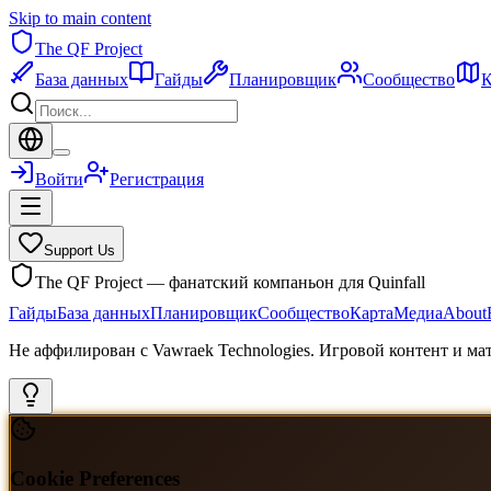
Skip to main content
The QF Project
База данных
Гайды
Планировщик
Сообщество
К
Войти
Регистрация
Support Us
The QF Project — фанатский компаньон для Quinfall
Гайды
База данных
Планировщик
Сообщество
Карта
Медиа
About
Не аффилирован с Vawraek Technologies. Игровой контент и м
Cookie Preferences