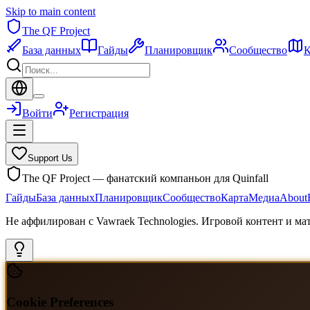
Skip to main content
The QF Project
База данных
Гайды
Планировщик
Сообщество
К
Войти
Регистрация
Support Us
The QF Project — фанатский компаньон для Quinfall
Гайды
База данных
Планировщик
Сообщество
Карта
Медиа
About
Не аффилирован с Vawraek Technologies. Игровой контент и м
Cookie Preferences