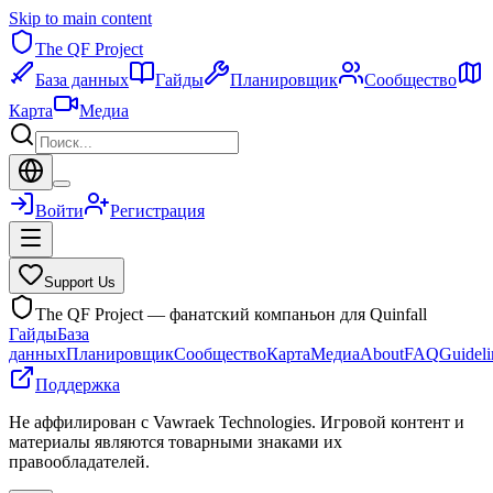
Skip to main content
The QF Project
База данных
Гайды
Планировщик
Сообщество
Карта
Медиа
Войти
Регистрация
Support Us
The QF Project — фанатский компаньон для Quinfall
Гайды
База
данных
Планировщик
Сообщество
Карта
Медиа
About
FAQ
Guideli
Поддержка
Не аффилирован с Vawraek Technologies. Игровой контент и
материалы являются товарными знаками их
правообладателей.