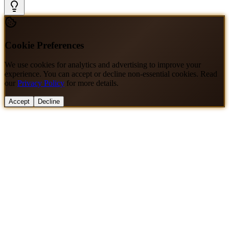
Cookie Preferences
We use cookies for analytics and advertising to improve your
experience. You can accept or decline non-essential cookies. Read
our
Privacy Policy
for more details.
Accept
Decline