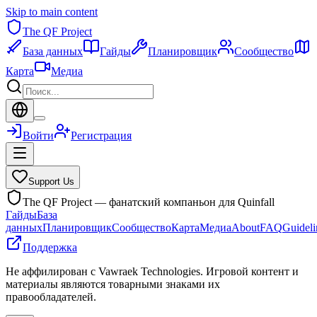
Skip to main content
The QF Project
База данных
Гайды
Планировщик
Сообщество
Карта
Медиа
Войти
Регистрация
Support Us
The QF Project — фанатский компаньон для Quinfall
Гайды
База
данных
Планировщик
Сообщество
Карта
Медиа
About
FAQ
Guideli
Поддержка
Не аффилирован с Vawraek Technologies. Игровой контент и
материалы являются товарными знаками их
правообладателей.