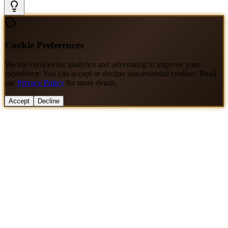
Cookie Preferences
We use cookies for analytics and advertising to improve your
experience. You can accept or decline non-essential cookies. Read
our
Privacy Policy
for more details.
Accept
Decline