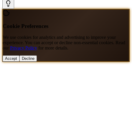
Cookie Preferences
We use cookies for analytics and advertising to improve your
experience. You can accept or decline non-essential cookies. Read
our
Privacy Policy
for more details.
Accept
Decline