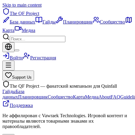
Skip to main content
The QF Project
База данных
Гайды
Планировщик
Сообщество
Карта
Медиа
Войти
Регистрация
Support Us
The QF Project — фанатский компаньон для Quinfall
Гайды
База
данных
Планировщик
Сообщество
Карта
Медиа
About
FAQ
Guideli
Поддержка
Не аффилирован с Vawraek Technologies. Игровой контент и
материалы являются товарными знаками их
правообладателей.