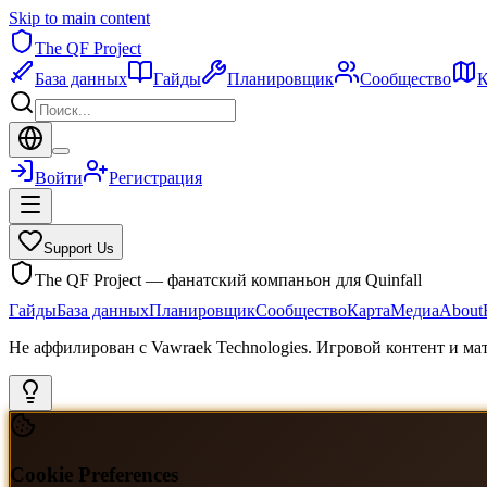
Skip to main content
The QF Project
База данных
Гайды
Планировщик
Сообщество
К
Войти
Регистрация
Support Us
The QF Project — фанатский компаньон для Quinfall
Гайды
База данных
Планировщик
Сообщество
Карта
Медиа
About
Не аффилирован с Vawraek Technologies. Игровой контент и м
Cookie Preferences