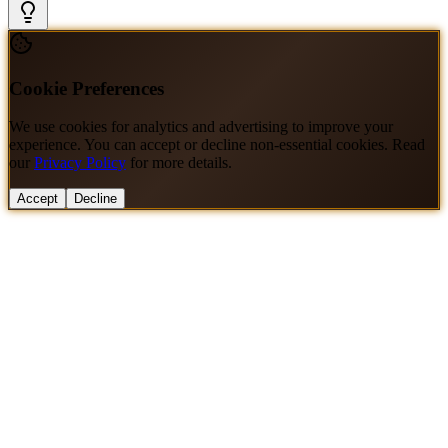
Cookie Preferences
We use cookies for analytics and advertising to improve your
experience. You can accept or decline non-essential cookies. Read
our
Privacy Policy
for more details.
Accept
Decline