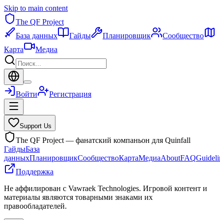
Skip to main content
The QF Project
База данных
Гайды
Планировщик
Сообщество
Карта
Медиа
Войти
Регистрация
Support Us
The QF Project — фанатский компаньон для Quinfall
Гайды
База
данных
Планировщик
Сообщество
Карта
Медиа
About
FAQ
Guideli
Поддержка
Не аффилирован с Vawraek Technologies. Игровой контент и
материалы являются товарными знаками их
правообладателей.