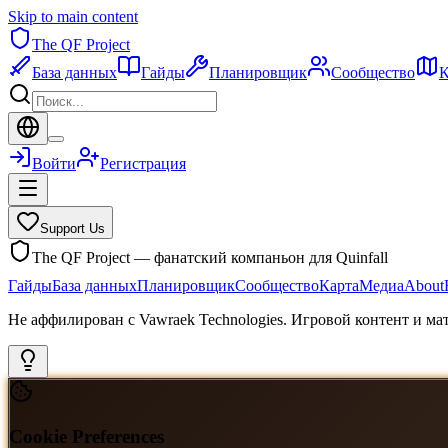
Skip to main content
The QF Project
База данных
Гайды
Планировщик
Сообщество
К
Войти
Регистрация
Support Us
The QF Project — фанатский компаньон для Quinfall
Гайды
База данных
Планировщик
Сообщество
Карта
Медиа
About
Не аффилирован с Vawraek Technologies. Игровой контент и м
Cookie Preferences