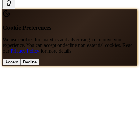
Cookie Preferences
We use cookies for analytics and advertising to improve your
experience. You can accept or decline non-essential cookies. Read
our
Privacy Policy
for more details.
Accept
Decline