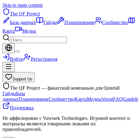
Skip to main content
The QF Project
База данных
Гайды
Планировщик
Сообщество
Карта
Медиа
Войти
Регистрация
Support Us
The QF Project — фанатский компаньон для Quinfall
Гайды
База
данных
Планировщик
Сообщество
Карта
Медиа
About
FAQ
Guideli
Поддержка
Не аффилирован с Vawraek Technologies. Игровой контент и
материалы являются товарными знаками их
правообладателей.