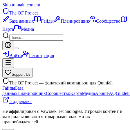
Skip to main content
The QF Project
База данных
Гайды
Планировщик
Сообщество
Карта
Медиа
Войти
Регистрация
Support Us
The QF Project — фанатский компаньон для Quinfall
Гайды
База
данных
Планировщик
Сообщество
Карта
Медиа
About
FAQ
Guideli
Поддержка
Не аффилирован с Vawraek Technologies. Игровой контент и
материалы являются товарными знаками их
правообладателей.