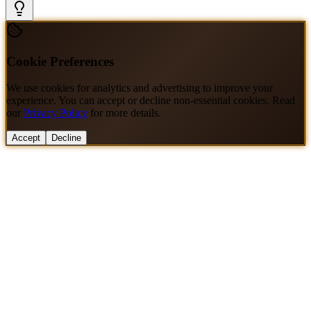
Cookie Preferences
We use cookies for analytics and advertising to improve your
experience. You can accept or decline non-essential cookies. Read
our
Privacy Policy
for more details.
Accept
Decline