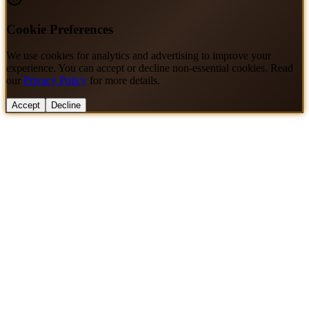
Cookie Preferences
We use cookies for analytics and advertising to improve your
experience. You can accept or decline non-essential cookies. Read
our
Privacy Policy
for more details.
Accept
Decline