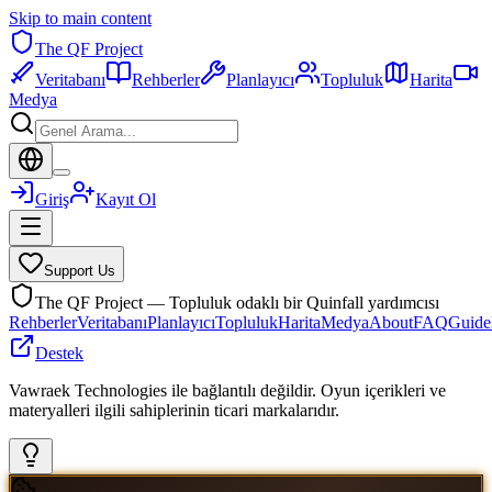
Skip to main content
The QF Project
Veritabanı
Rehberler
Planlayıcı
Topluluk
Harita
Medya
Giriş
Kayıt Ol
Support Us
The QF Project — Topluluk odaklı bir Quinfall yardımcısı
Rehberler
Veritabanı
Planlayıcı
Topluluk
Harita
Medya
About
FAQ
Guide
Destek
Vawraek Technologies ile bağlantılı değildir. Oyun içerikleri ve
materyalleri ilgili sahiplerinin ticari markalarıdır.