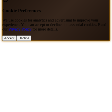
Cookie Preferences
We use cookies for analytics and advertising to improve your
experience. You can accept or decline non-essential cookies. Read
our
Privacy Policy
for more details.
Accept
Decline