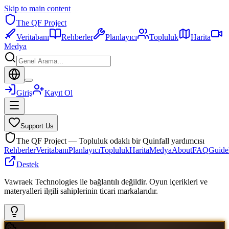
Skip to main content
The QF Project
Veritabanı
Rehberler
Planlayıcı
Topluluk
Harita
Medya
Giriş
Kayıt Ol
Support Us
The QF Project — Topluluk odaklı bir Quinfall yardımcısı
Rehberler
Veritabanı
Planlayıcı
Topluluk
Harita
Medya
About
FAQ
Guide
Destek
Vawraek Technologies ile bağlantılı değildir. Oyun içerikleri ve
materyalleri ilgili sahiplerinin ticari markalarıdır.