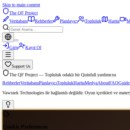
Skip to main content
The QF Project
Veritabanı
Rehberler
Planlayıcı
Topluluk
Harita
M
Giriş
Kayıt Ol
Support Us
The QF Project — Topluluk odaklı bir Quinfall yardımcısı
Rehberler
Veritabanı
Planlayıcı
Topluluk
Harita
Medya
About
FAQ
Guide
Vawraek Technologies ile bağlantılı değildir. Oyun içerikleri ve materyal
Cookie Preferences