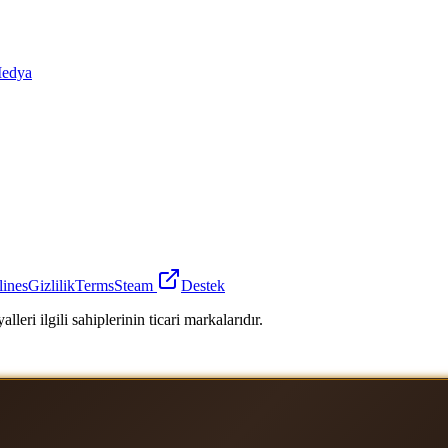
edya
lines
Gizlilik
Terms
Steam
Destek
leri ilgili sahiplerinin ticari markalarıdır.