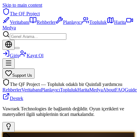
Skip to main content
The QF Project
Veritabanı
Rehberler
Planlayıcı
Topluluk
Harita
Medya
Giriş
Kayıt Ol
Support Us
The QF Project — Topluluk odaklı bir Quinfall yardımcısı
Rehberler
Veritabanı
Planlayıcı
Topluluk
Harita
Medya
About
FAQ
Guide
Destek
Vawraek Technologies ile bağlantılı değildir. Oyun içerikleri ve
materyalleri ilgili sahiplerinin ticari markalarıdır.