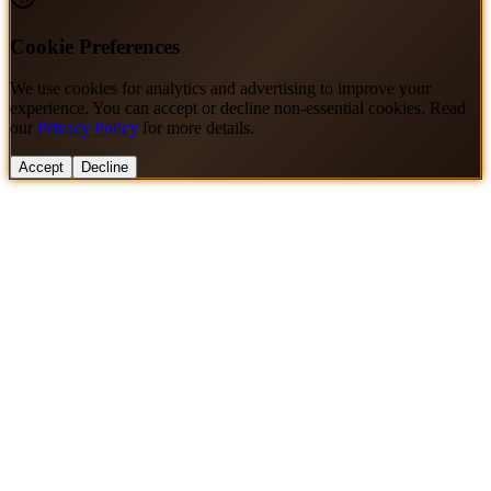
Cookie Preferences
We use cookies for analytics and advertising to improve your
experience. You can accept or decline non-essential cookies. Read
our
Privacy Policy
for more details.
Accept
Decline