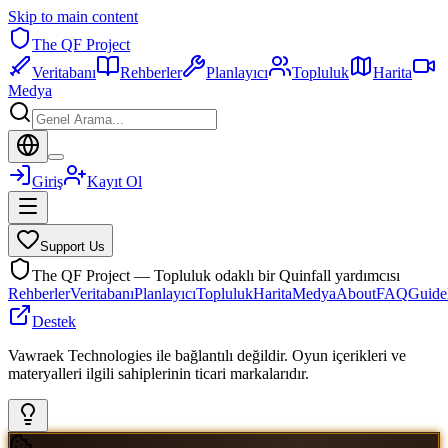
Skip to main content
The QF Project
Veritabanı
Rehberler
Planlayıcı
Topluluk
Harita
Medya
Giriş
Kayıt Ol
Support Us
The QF Project — Topluluk odaklı bir Quinfall yardımcısı
Rehberler
Veritabanı
Planlayıcı
Topluluk
Harita
Medya
About
FAQ
Guide
Destek
Vawraek Technologies ile bağlantılı değildir. Oyun içerikleri ve
materyalleri ilgili sahiplerinin ticari markalarıdır.