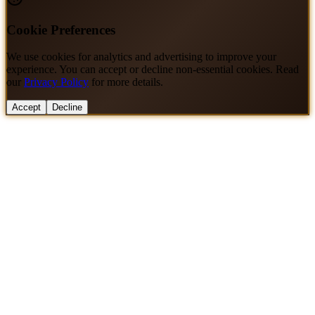
Cookie Preferences
We use cookies for analytics and advertising to improve your
experience. You can accept or decline non-essential cookies. Read
our
Privacy Policy
for more details.
Accept
Decline