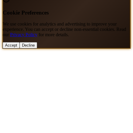
Cookie Preferences
We use cookies for analytics and advertising to improve your
experience. You can accept or decline non-essential cookies. Read
our
Privacy Policy
for more details.
Accept
Decline