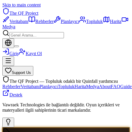
Skip to main content
The QF Project
Veritabanı
Rehberler
Planlayıcı
Topluluk
Harita
Medya
Giriş
Kayıt Ol
Support Us
The QF Project — Topluluk odaklı bir Quinfall yardımcısı
Rehberler
Veritabanı
Planlayıcı
Topluluk
Harita
Medya
About
FAQ
Guide
Destek
Vawraek Technologies ile bağlantılı değildir. Oyun içerikleri ve
materyalleri ilgili sahiplerinin ticari markalarıdır.