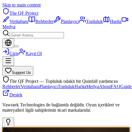
Skip to main content
The QF Project
Veritabanı
Rehberler
Planlayıcı
Topluluk
Harita
Medya
Giriş
Kayıt Ol
Support Us
The QF Project — Topluluk odaklı bir Quinfall yardımcısı
Rehberler
Veritabanı
Planlayıcı
Topluluk
Harita
Medya
About
FAQ
Guide
Destek
Vawraek Technologies ile bağlantılı değildir. Oyun içerikleri ve
materyalleri ilgili sahiplerinin ticari markalarıdır.