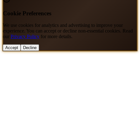
Cookie Preferences
We use cookies for analytics and advertising to improve your
experience. You can accept or decline non-essential cookies. Read
our
Privacy Policy
for more details.
Accept
Decline