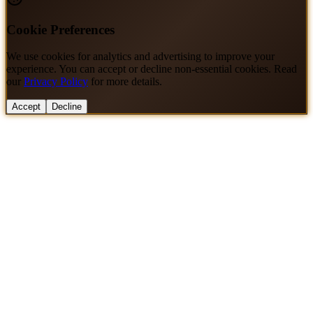
Cookie Preferences
We use cookies for analytics and advertising to improve your
experience. You can accept or decline non-essential cookies. Read
our
Privacy Policy
for more details.
Accept
Decline