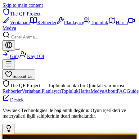
Skip to main content
The QF Project
Veritabanı
Rehberler
Planlayıcı
Topluluk
Harita
Medya
Giriş
Kayıt Ol
Support Us
The QF Project — Topluluk odaklı bir Quinfall yardımcısı
Rehberler
Veritabanı
Planlayıcı
Topluluk
Harita
Medya
About
FAQ
Guide
Destek
Vawraek Technologies ile bağlantılı değildir. Oyun içerikleri ve
materyalleri ilgili sahiplerinin ticari markalarıdır.