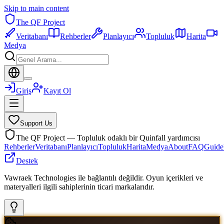
Skip to main content
The QF Project
Veritabanı
Rehberler
Planlayıcı
Topluluk
Harita
Medya
Giriş
Kayıt Ol
Support Us
The QF Project — Topluluk odaklı bir Quinfall yardımcısı
Rehberler
Veritabanı
Planlayıcı
Topluluk
Harita
Medya
About
FAQ
Guide
Destek
Vawraek Technologies ile bağlantılı değildir. Oyun içerikleri ve
materyalleri ilgili sahiplerinin ticari markalarıdır.