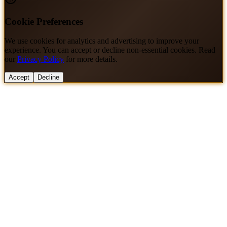
Cookie Preferences
We use cookies for analytics and advertising to improve your
experience. You can accept or decline non-essential cookies. Read
our
Privacy Policy
for more details.
Accept
Decline