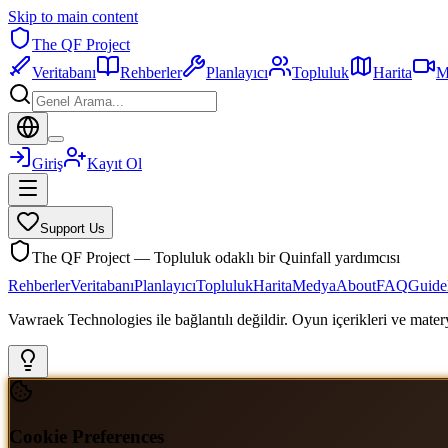
Skip to main content
The QF Project
Veritabanı
Rehberler
Planlayıcı
Topluluk
Harita
M
Giriş
Kayıt Ol
Support Us
The QF Project — Topluluk odaklı bir Quinfall yardımcısı
Rehberler
Veritabanı
Planlayıcı
Topluluk
Harita
Medya
About
FAQ
Guide
Vawraek Technologies ile bağlantılı değildir. Oyun içerikleri ve materyal
Cookie Preferences