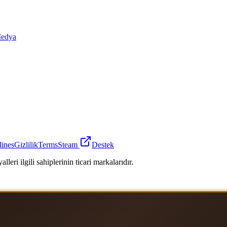
edya
lines
Gizlilik
Terms
Steam
Destek
leri ilgili sahiplerinin ticari markalarıdır.